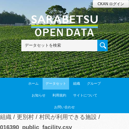
CKAN ログイン
12件のデータ・セットから検索可能です
ホーム
データセット
組織
グループ
お知らせ
利用規約
サイトについて
お問い合わせ
組織
更別村
村民が利用できる施設
016390_public_facility.csv