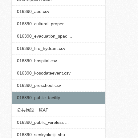
016390_aed.csv
016390_cultural_proper ...
016390_evacuation_spac ...
016390_fire_hydrant.csv
016390_hospital.csv
016390_kosodateevent.csv
016390_preschool.csv
016390_public_facility ...
公共施設一覧API
016390_public_wireless ...
016390_senkyokeiji_shu ...