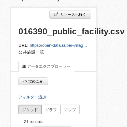
リソースへ行く
016390_public_facility.csv
URL:
https://open-data.super-village.net/ckan/dataset/6d9e0737-76d9-4ff8-8cfb-4558fdd4ca9d/resource/57fad11c-5aa3-41a6-b061-a89c014715fc/download/016390_public_facility.csv
公共施設一覧
データエクスプローラー
埋めこみ
フィルター追加