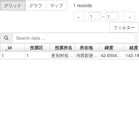
グリッド
グラフ
マップ
1
records
–
«
»
フィルター
_id
投票区
投票所名
所在地
緯度
経度
Go »
1
1
更別村役場１階村民ホール
河西郡更別村字更別南1線93番地
42.65047182